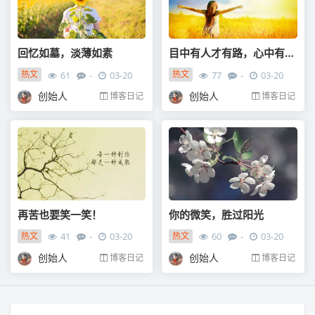
回忆如墓，淡薄如素
目中有人才有路，心中有爱才有度
热文
热文
61
-
03-20
77
-
03-20
创始人
创始人
博客日记
博客日记
再苦也要笑一笑！
你的微笑，胜过阳光
热文
热文
41
-
03-20
60
-
03-20
创始人
创始人
博客日记
博客日记