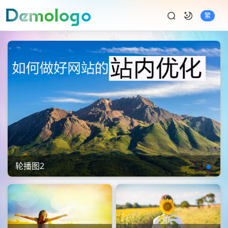
繁
轮播图2